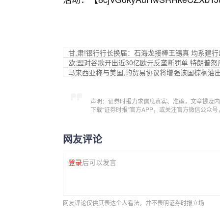
甘,肃!银行行长换届：石海龙接棒王锡真 均系建行
欧;盟对谷歌开出近30亿欧元反垄断罚单 特朗普怒
马来西亚称与美国,的贸易协议将增强该国棕榈油
声明：证券时报力求信息真实、准确，文章提及内
下载“证券时报”官方APP，或关注官方微信公众
网友评论
登录
后可以发言
网友评论仅供其表达个人看法，并不表明证券时报立场