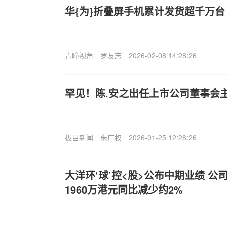
华{为}折叠屏手机累计发货超千万台
青瞳视角
罗友志
2026-02-08 14:28:26
罕见！陈.安之出任上市公司董事会
极目新闻
朱广权
2026-01-25 12:28:26
大洋环‘球’控<股>公布中期业绩 
1960万港元同比减少约2%