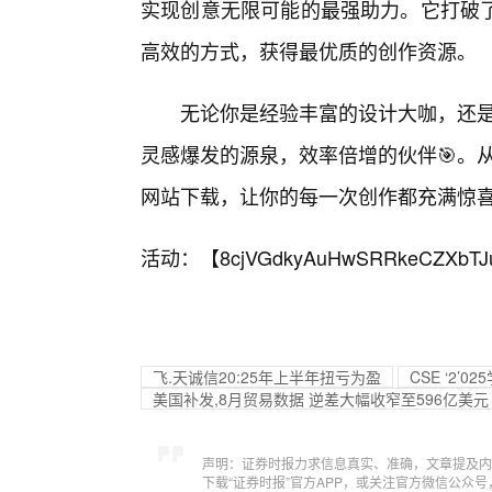
实现创意无限可能的最强助力。它打破
高效的方式，获得最优质的创作资源。
无论你是经验丰富的设计大咖，还是刚
灵感爆发的源泉，效率倍增的伙伴🎯。
网站下载，让你的每一次创作都充满惊喜
活动：【
8cjVGdkyAuHwSRRkeCZXbTJ
飞.天诚信20:25年上半年扭亏为盈
CSE ‘2
美国补发,8月贸易数据 逆差大幅收窄至596亿美元
声明：证券时报力求信息真实、准确，文章提及内
下载“证券时报”官方APP，或关注官方微信公众